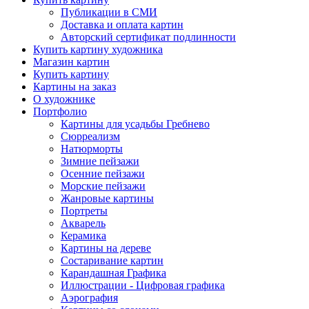
Публикации в СМИ
Доставка и оплата картин
Авторский сертификат подлинности
Купить картину художника
Магазин картин
Купить картину
Картины на заказ
О художнике
Портфолио
Картины для усадьбы Гребнево
Сюрреализм
Натюрморты
Зимние пейзажи
Осенние пейзажи
Морские пейзажи
Жанровые картины
Портреты
Акварель
Керамика
Картины на дереве
Состаривание картин
Карандашная Графика
Иллюстрации - Цифровая графика
Аэрография