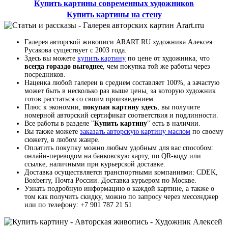
Купить картины современных художников
Купить картины на стену
Галерея авторской живописи ARART.RU художника Алексея
Русакова существует с 2003 года.
Здесь вы можете
купить картину
по цене от художника, что
всегда гораздо выгоднее
, чем покупка той же работы через
посредников.
Наценка любой галереи в среднем составляет 100%, а зачастую
может быть в несколько раз выше цены, за которую художник
готов расстаться со своим произведением.
Плюс к экономии,
покупая картину здесь
, вы получите
номерной авторский сертификат соответствия и подлинности.
Все работы в разделе "
Купить картину
" есть в наличии.
Вы также можете
заказать авторскую картину маслом
по своему
сюжету, в любом жанре.
Оплатить покупку можно любым удобным для вас способом:
онлайн-переводом на банковскую карту, по QR-коду или
ссылке, наличными при курьерской доставке.
Доставка осуществляется транспортными компаниями: CDEK,
Boxberry, Почта России. Доставка курьером по Москве.
Узнать подробную информацию о каждой картине, а также о
том как получить скидку, можно по запросу через мессенджер
или по телефону: +7 901 787 21 51