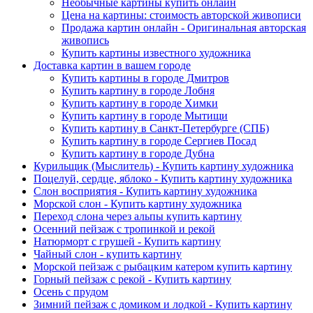
Необычные картины купить онлайн
Цена на картины: стоимость авторской живописи
Продажа картин онлайн - Оригинальная авторская
живопись
Купить картины известного художника
Доставка картин в вашем городе
Купить картины в городе Дмитров
Купить картину в городе Лобня
Купить картину в городе Химки
Купить картину в городе Мытищи
Купить картину в Санкт-Петербурге (СПБ)
Купить картину в городе Сергиев Посад
Купить картину в городе Дубна
Курильщик (Мыслитель) - Купить картину художника
Поцелуй, сердце, яблоко - Купить картину художника
Слон восприятия - Купить картину художника
Морской слон - Купить картину художника
Переход слона через альпы купить картину
Осенний пейзаж с тропинкой и рекой
Натюрморт с грушей - Купить картину
Чайный слон - купить картину
Морской пейзаж с рыбацким катером купить картину
Горный пейзаж с рекой - Купить картину
Осень с прудом
Зимний пейзаж с домиком и лодкой - Купить картину