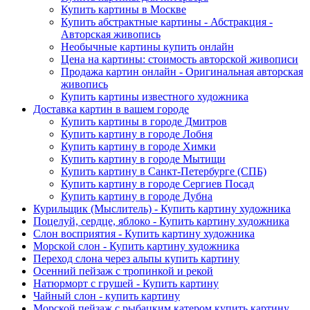
Купить картины в Москве
Купить абстрактные картины - Абстракция -
Авторская живопись
Необычные картины купить онлайн
Цена на картины: стоимость авторской живописи
Продажа картин онлайн - Оригинальная авторская
живопись
Купить картины известного художника
Доставка картин в вашем городе
Купить картины в городе Дмитров
Купить картину в городе Лобня
Купить картину в городе Химки
Купить картину в городе Мытищи
Купить картину в Санкт-Петербурге (СПБ)
Купить картину в городе Сергиев Посад
Купить картину в городе Дубна
Курильщик (Мыслитель) - Купить картину художника
Поцелуй, сердце, яблоко - Купить картину художника
Слон восприятия - Купить картину художника
Морской слон - Купить картину художника
Переход слона через альпы купить картину
Осенний пейзаж с тропинкой и рекой
Натюрморт с грушей - Купить картину
Чайный слон - купить картину
Морской пейзаж с рыбацким катером купить картину