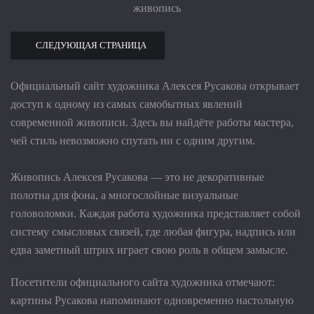
КУПИ
Размер:
.
40 000 руб.
Техника:
Материал:
КУПИ
40 000 руб.
СЛЕДУЮЩАЯ СТРАНИЦА
КУПИ
Официальный сайт художника Алексея Русакова открывает
доступ к одному из самых самобытных явлений
современной живописи. Здесь вы найдёте работы мастера,
чей стиль невозможно спутать ни с одним другим.
Живопись Алексея Русакова — это не декоративные
полотна для фона, а многослойные визуальные
головоломки. Каждая работа художника представляет собой
систему смысловых связей, где любая фигура, надпись или
едва заметный штрих играет свою роль в общем замысле.
Посетители официального сайта художника отмечают:
картины Русакова напоминают одновременно настольную