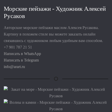
Морские пейзажи - Художник Алексей
Русаков
Авторские морские пейзажи маслом Алексея Русакова.
Картину в похожем стиле вы можете заказать онлайн
связавшись с художником любым удобным вам способом.
+7 901 787 21 51
Написать в WhatsApp
Написать в Telegram
info@arart.ru
Название:
Закат на море
Размер:
60 х 100 см
.
Техника:
Масло
Название:
Закат на море
Материал:
Холст
Размер:
60 х 100 см
.
Техника:
Масло