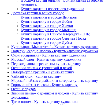
Продажа картин онлайн - Оригинальная авторская
живопись
Купить картины известного художника
Доставка картин в вашем городе
Купить картины в городе Дмитров
Купить картину в городе Лобня
Купить картину в городе Химки
Купить картину в городе Мытищи
Купить картину в Санкт-Петербурге (СПБ)
Купить картину в городе Сергиев Посад
Купить картину в городе Дубна
Курильщик (Мыслитель) - Купить картину художника
Поцелуй, сердце, яблоко - Купить картину художника
Слон восприятия - Купить картину художника
Морской слон - Купить картину художника
Переход слона через альпы купить картину
Осенний пейзаж с тропинкой и рекой
Натюрморт с грушей - Купить картину
Чайный слон - купить картину
Морской пейзаж с рыбацким катером купить картину
Горный пейзаж с рекой - Купить картину
Осень с прудом
Зимний пейзаж с домиком и лодкой - Купить картину
художника
Три в одном - Купить картину художника