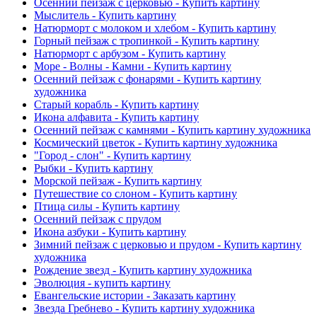
Осенний пейзаж с церковью - Купить картину
Мыслитель - Купить картину
Натюрморт с молоком и хлебом - Купить картину
Горный пейзаж с тропинкой - Купить картину
Натюрморт с арбузом - Купить картину
Море - Волны - Камни - Купить картину
Осенний пейзаж с фонарями - Купить картину
художника
Старый корабль - Купить картину
Икона алфавита - Купить картину
Осенний пейзаж с камнями - Купить картину художника
Космический цветок - Купить картину художника
"Город - слон" - Купить картину
Рыбки - Купить картину
Морской пейзаж - Купить картину
Путешествие со слоном - Купить картину
Птица силы - Купить картину
Осенний пейзаж с прудом
Икона азбуки - Купить картину
Зимний пейзаж с церковью и прудом - Купить картину
художника
Рождение звезд - Купить картину художника
Эволюция - купить картину
Евангельские истории - Заказать картину
Звезда Гребнево - Купить картину художника