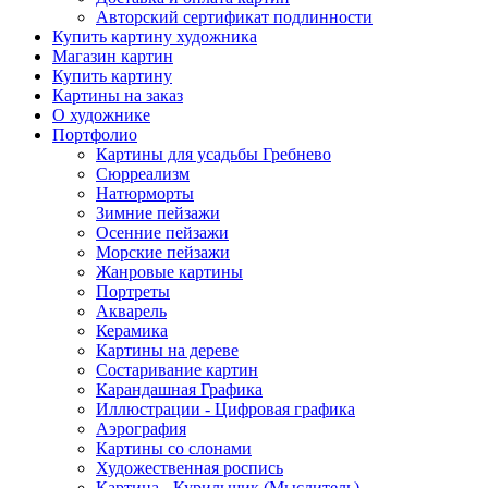
Авторский сертификат подлинности
Купить картину художника
Магазин картин
Купить картину
Картины на заказ
О художнике
Портфолио
Картины для усадьбы Гребнево
Сюрреализм
Натюрморты
Зимние пейзажи
Осенние пейзажи
Морские пейзажи
Жанровые картины
Портреты
Акварель
Керамика
Картины на дереве
Состаривание картин
Карандашная Графика
Иллюстрации - Цифровая графика
Аэрография
Картины со слонами
Художественная роспись
Картина - Курильщик (Мыслитель)